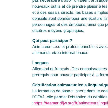
pas nécessaire d’avoir un talent artistiq
nouveaux outils et de prendre plaisir à les 
et à des essais directs, les bases simple
conseils sont donnés pour une écriture li
personnages et des émotions, ainsi que po
d’autres moyens graphiques.
Qui peut participer ?
Animateur.ice.s et professionnel.le.s av
allemands et/ou internationaux.
Langues
Allemand et français. Des connaissances 
prérequis pour pouvoir participer à la form
Certification animateur.ice.s linguistiq
La formation de base s’inscrit dans le cadr
l’OFAJ, elle permet l’obtention du certifica
:
https://teamer.dfjw.org/fr/animateurslingu