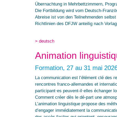
Übernachtung in Mehrbettzimmern, Progr
Die Fortbildung wird vom Deutsch-Franz
Abreise ist von den Teilnehmenden selbs
Richtlinien des DFJW anteilig nach Vorlag
> deutsch
Animation linguistiq
Formation, 27 au 31 mai 202
La communication est l’élément clé des re
rencontres franco-allemandes et internat
participant·es peuvent-il·elles échanger lo
Comment créer dès le dé-part une atmosph
L’animation linguistique propose des méth
d’engager immédiatement la communication
des accès faciles qui orientent, encouragen