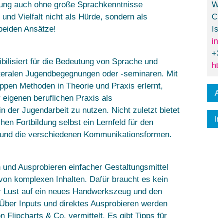
igung auch ohne große Sprachkenntnisse
W
nd Vielfalt nicht als Hürde, sondern als
C
beiden Ansätze!
I
i
+
bilisiert für die Bedeutung von Sprache und
h
ateralen Jugendbegegnungen oder -seminaren. Mit
pen Methoden in Theorie und Praxis erlernt,
r eigenen beruflichen Praxis als
in der Jugendarbeit zu nutzen. Nicht zuletzt bietet
I
hen Fortbildung selbst ein Lernfeld für den
 und die verschiedenen Kommunikationsformen.
n und Ausprobieren einfacher Gestaltungsmittel
von komplexen Inhalten. Dafür braucht es kein
ur Lust auf ein neues Handwerkszeug und den
Über Inputs und direktes Ausprobieren werden
 Flipcharts & Co. vermittelt. Es gibt Tipps für