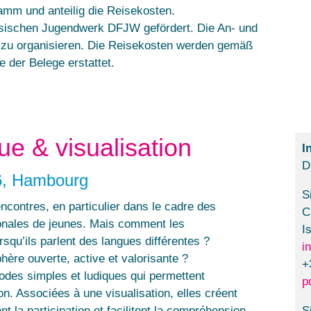
amm und anteilig die Reisekosten.
ösischen Jugendwerk DFJW gefördert. Die An- und
t zu organisieren. Die Reisekosten werden gemäß
e der Belege erstattet.
ue & visualisation
I
D
6, Hambourg
S
ncontres, en particulier dans le cadre des
C
ionales de jeunes. Mais comment les
I
rsqu’ils parlent des langues différentes ?
i
ère ouverte, active et valorisante ?
+
odes simples et ludiques qui permettent
p
. Associées à une visualisation, elles créent
t la participation et facilitent la compréhension
S