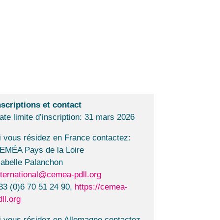
nscriptions et contact
ate limite d’inscription: 31 mars 2026
i vous résidez en France contactez:
EMÉA Pays de la Loire
sabelle Palanchon
nternational@cemea-pdll.org
33 (0)6 70 51 24 90,
https://cemea-
dll.org
i vous résidez en Allemagne contactez