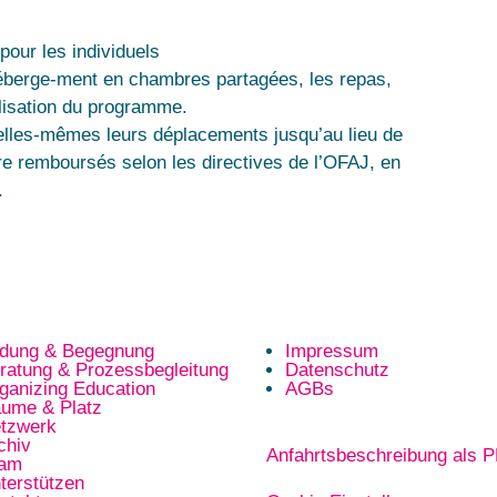
pour les individuels
’héberge-ment en chambres partagées, les repas,
éalisation du programme.
.elles-mêmes leurs déplacements jusqu’au lieu de
re remboursés selon les directives de l’OFAJ, en
n.
ldung & Begegnung
Impressum
ratung & Prozessbegleitung
Datenschutz
ganizing Education
AGBs
ume & Platz
tzwerk
chiv
Anfahrtsbeschreibung als 
eam
terstützen