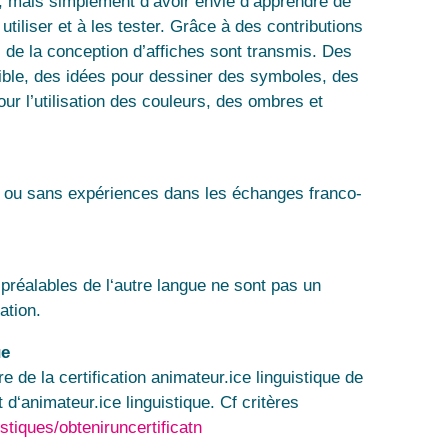
ue, mais simplement d’avoir envie d’apprendre de
utiliser et à les tester. Grâce à des contributions
s de la conception d’affiches sont transmis. Des
sible, des idées pour dessiner des symboles, des
ur l’utilisation des couleurs, des ombres et
ec ou sans expériences dans les échanges franco-
préalables de l‘autre langue ne sont pas un
ation.
ue
e de la certification animateur.ice linguistique de
t d‘animateur.ice linguistique. Cf critères
istiques/obteniruncertificatn