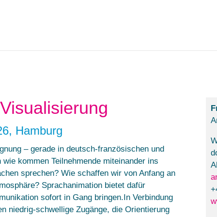
Visualisierung
F
A
.26, Hamburg
W
egnung – gerade in deutsch-französischen und
d
h wie kommen Teilnehmende miteinander ins
A
achen sprechen? Wie schaffen wir von Anfang an
a
tmosphäre? Sprachanimation bietet dafür
+
munikation sofort in Gang bringen.In Verbindung
w
n niedrig-schwellige Zugänge, die Orientierung